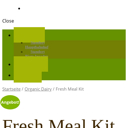
Close
Standorte
Standort
Hauptbahnhof
Standort
Riem Arcaden
Motivation
Handeln
Startseite
/
Organic Dairy
/ Fresh Meal Kit
Angebot!
Fresh Meal Kit