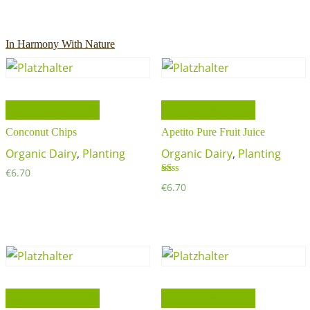
In Harmony With Nature
In den Warenkorb
In den Warenkorb
Conconut Chips
Apetito Pure Fruit Juice
Organic Dairy
,
Planting
Organic Dairy
,
Planting
€
6.70
Bewertet
€
6.70
mit
1.00
von
5
In den Warenkorb
In den Warenkorb