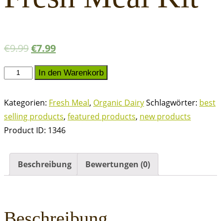
€
9.99
€
7.99
Fresh
In den Warenkorb
Meal
Kit
Kategorien:
Fresh Meal
,
Organic Dairy
Schlagwörter:
best
Menge
selling products
,
featured products
,
new products
Product ID:
1346
Beschreibung
Bewertungen (0)
Beschreibung