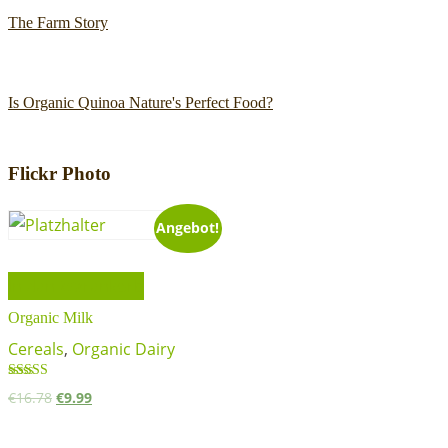
The Farm Story
Is Organic Quinoa Nature's Perfect Food?
Flickr Photo
Angebot!
In den Warenkorb
Organic Milk
Cereals
,
Organic Dairy
Bewertet
€
16.78
€
9.99
mit
3.00
von 5