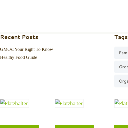
Recent Posts
Tags
GMOs: Your Right To Know
Fami
Healthy Food Guide
Gro
Orga