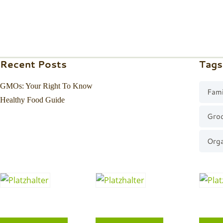
Recent Posts
Tags
GMOs: Your Right To Know
Fami
Healthy Food Guide
Gro
Orga