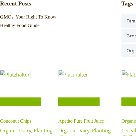
Recent Posts
Tags
GMOs: Your Right To Know
Fami
Healthy Food Guide
Gro
Orga
In den Warenkorb
In den Warenkorb
In de
Conconut Chips
Apetito Pure Fruit Juice
Organi
Organic Dairy
,
Planting
Organic Dairy
,
Planting
Cereal